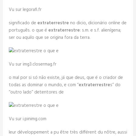
Vu sur legorafi.fr
significado de
extraterrestre
no dicio, dicionário online de
português. o que é
extraterrestre
: s.m. e s.f. alienígena;
ser ou aquilo que se origina fora da terra.
Vu sur img3.closermag.fr
o mal por si só não existe, já que deus, que é o criador de
todas as dominar o mundo, e com “
extraterrestre
s” do
“outro lado” detentores de
Vu sur i.pinimg.com
leur développement a pu être très différent du nôtre, aussi