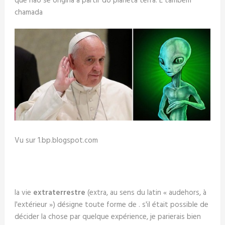
que não se origina a partir do planeta terra. É também
chamada
Vu sur 1.bp.blogspot.com
la vie
extraterrestre
(extra, au sens du latin « audehors, à
l'extérieur ») désigne toute forme de . s'il était possible de
décider la chose par quelque expérience, je parierais bien