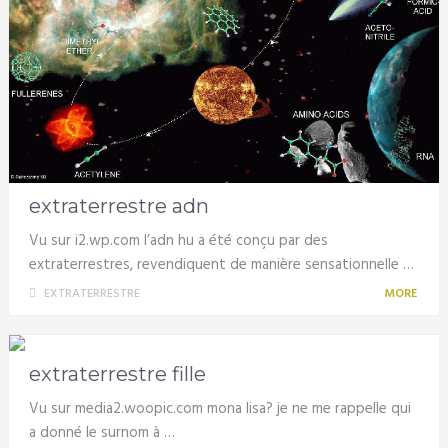
extraterrestre adn
Vu sur i2.wp.com l’adn hu a été conçu par des
extraterrestres, revendiquent de manière sensationnelle …
EXTRATERRESTRE
MORE
extraterrestre fille
Vu sur media2.woopic.com mona lisa? je ne me rappelle qui
a donné le surnom à …