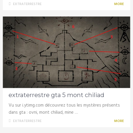
EXTRATERRESTRE
MORE
extraterrestre gta 5 mont chiliad
Vu sur i.ytimg.com découvrez tous les mystères présents
dans gta : ovni, mont chiliad, mine …
EXTRATERRESTRE
MORE