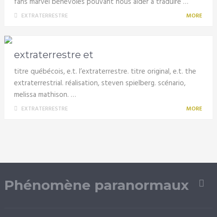
fans marvel bénévoles pouvant nous aider à traduire …
EXTRATERRESTRE
MORE
extraterrestre et
titre québécois, e.t. l’extraterrestre. titre original, e.t. the
extraterrestrial. réalisation, steven spielberg. scénario,
melissa mathison. …
EXTRATERRESTRE
MORE
Phénomène paranormaux