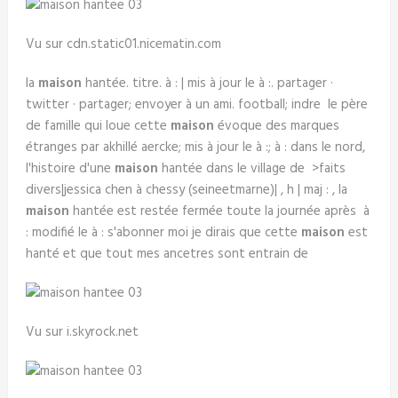
Vu sur cdn.static01.nicematin.com
la
maison
hantée. titre. à : | mis à jour le à :. partager ·
twitter · partager; envoyer à un ami. football; indre le père
de famille qui loue cette
maison
évoque des marques
étranges par akhillé aercke; mis à jour le à :; à : dans le nord,
l'histoire d'une
maison
hantée dans le village de >faits
divers|jessica chen à chessy (seineetmarne)| , h | maj : , la
maison
hantée est restée fermée toute la journée après à
: modifié le à : s'abonner moi je dirais que cette
maison
est
hanté et que tout mes ancetres sont entrain de
Vu sur i.skyrock.net