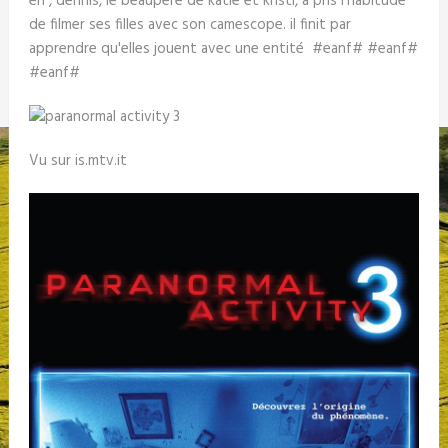
en , dennis, le beaupère de katie et kristi, a pris l'habitude
de filmer ses filles avec son camescope. il finit par
apprendre qu'elles jouent avec une entité #eanf# #eanf#
#eanf#
Vu sur is.mtv.it