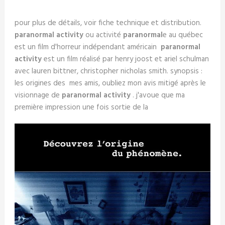
pour plus de détails, voir fiche technique et distribution.
paranormal activity
ou activité
paranormal
e au québec
est un film d'horreur indépendant américain
paranormal
activity
est un film réalisé par henry joost et ariel schulman
avec lauren bittner, christopher nicholas smith. synopsis :
les origines des mes amis, oubliez mon avis mitigé après le
visionnage de
paranormal activity
. j'avoue que ma
première impression une fois sortie de la