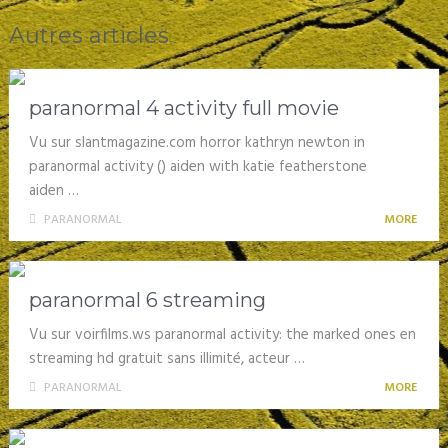
Autres articles
paranormal 4 activity full movie
Vu sur slantmagazine.com horror kathryn newton in
paranormal activity () aiden with katie featherstone
aiden …
PARANORMAL
MORE
paranormal 6 streaming
Vu sur voirfilms.ws paranormal activity: the marked ones en
streaming hd gratuit sans illimité, acteur …
PARANORMAL
MORE