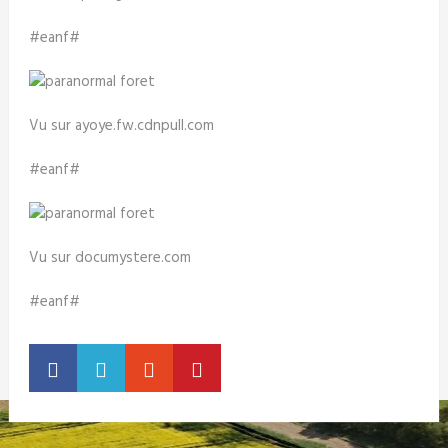
#eanf#
Vu sur ayoye.fw.cdnpull.com
#eanf#
Vu sur documystere.com
#eanf#