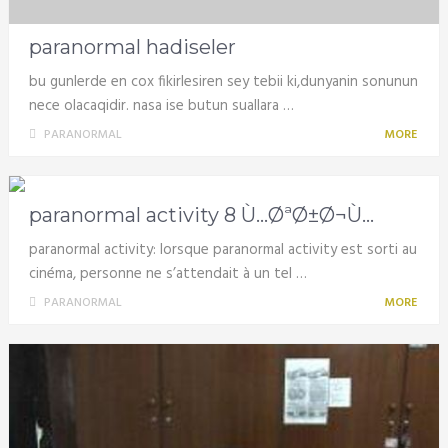
paranormal hadiseler
bu gunlerde en cox fikirlesiren sey tebii ki,dunyanin sonunun
nece olacaqidir. nasa ise butun suallara …
PARANORMAL
MORE
paranormal activity 8 Ù…ØªØ±Ø¬Ù…
paranormal activity: lorsque paranormal activity est sorti au
cinéma, personne ne s’attendait à un tel …
PARANORMAL
MORE